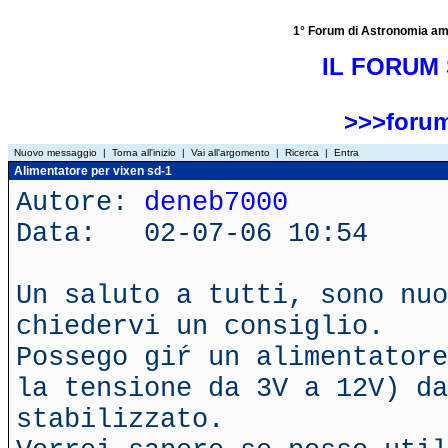
1° Forum di Astronomia amator
IL FORUM 
>>>forum
Nuovo messaggio
|
Torna all'inizio
|
Vai all'argomento
|
Ricerca
|
Entra
Alimentatore per vixen sd-1
Autore:
deneb7000
Data: 02-07-06 10:54
Un saluto a tutti, sono nuo
chiedervi un consiglio.
Possego giŕ un alimentatore
la tensione da 3V a 12V) da
stabilizzato.