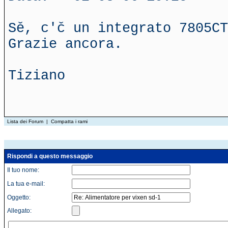
Sě, c'č un integrato 7805C
Grazie ancora.
Tiziano
Lista dei Forum
|
Compatta i rami
Rispondi a questo messaggio
Il tuo nome:
La tua e-mail:
Oggetto:
Allegato: